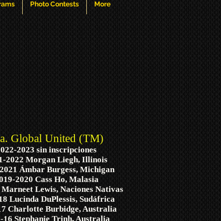
grams
Photo Contests
More
a. Global United (TM)
022-2023 sin inscripciones
1-2022 Morgan Liegh, Illinois
2021 Ámbar Burgess, Michigan
019-2020 Cass Ho, Malasia
 Marneet Lewis, Naciones Nativas
18 Lucinda DuPlessis, Sudáfrica
7 Charlotte Burbidge, Australia
-16 Stephanie Trinh, Australia