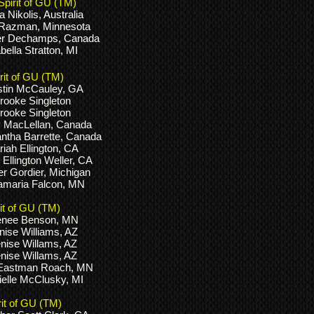
Spirit of GU (TM)
 Nikolis, Australia
 Razman, Minnesota
r Dechamps, Canada
bella Stratton, MI
rit of GU (TM)
stin McCauley, GA
rooke Singleton
rooke Singleton
y MacLellan, Canada
tha Barrette, Canada
iah Ellington, CA
Ellington Weller, CA
r Gordier, Michigan
amaria Falcon, MN
it of GU (TM)
enee Benson, MN
ise Williams, AZ
nise Willams, AZ
nise Willams, AZ
 Eastman Roach, MN
elle McClusky, MI
rit of GU (TM)