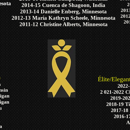
esota
2
2014-15 Cuenca de Shagoon, India
2013
2013-14 Danielle Enberg, Minnesota
2012
2012-13 María Kathryn Scheele, Minnesota
20
2011-12 Christine Alberts, Minnesota
)
Élite/Elegan
a
2022-
nsin
2
021-2022 Ch
iga
n
2019-202
igan
2018-19 T
u
2017-18
2016-17
a
A
a