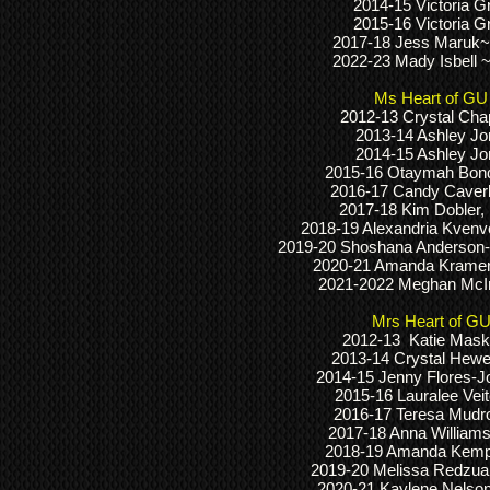
2014-15 Victoria 
2015-16 Victoria 
2017-18 Jess Maruk~
2022-23 Mady Isbell 
Ms Heart of GU
2012-13 Crystal Ch
2013-14 Ashley J
2014-15 Ashley J
2015-16 Otaymah Bond
2016-17 Candy Caver
2017-18 Kim Dobler,
2018-19 Alexandria Kvenv
2019-20 Shoshana Anderson
2020-21 Amanda Kramer
2021-2022 Meghan McI
Mrs Heart of G
2012-13 Katie Mask
2013-14 Crystal Hew
2014-15 Jenny Flores-
2015-16 Lauralee Vei
2016-17 Teresa Mudr
2017-18 Anna Williams
2018-19 Amanda Kemp
2019-20 Melissa Redzua
2020-21 Kaylene Nelso