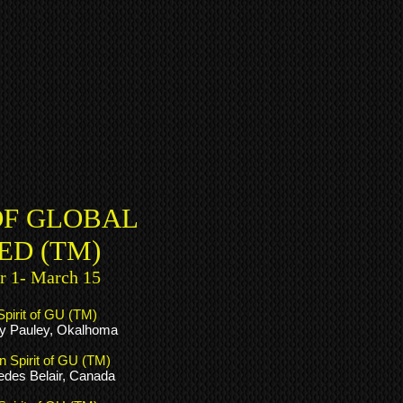
OF GLOBAL
ED (TM)
 1- March 15
 Spirit of GU (TM)
y Pauley, Okalhoma
 Spirit of GU (TM)
des Belair, Canada