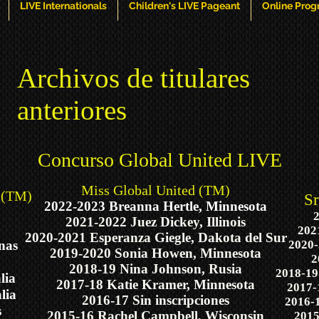
LIVE Internationals
Children's LIVE Pageant
Online Pro
Archivos de titulares
anteriores
Concurso Global United LIVE
Miss Global United (TM)
d (TM)
Sr
2022-2023 Breanna Hertle, Minnesota
2
2021-2022 Juez Dickey, Illinois
202
2020-2021 Esperanza Giegle, Dakota del Sur
nas
2020-
2019-2020 Sonia Howen, Minnesota
2
2018-19 Nina Johnson, Rusia
2018-19
lia
2017-18 Katie Kramer, Minnesota
2017-
lia
2016-17 Sin inscripciones
2016-1
s
2015-16 Rachel Campbell, Wisconsin
2015