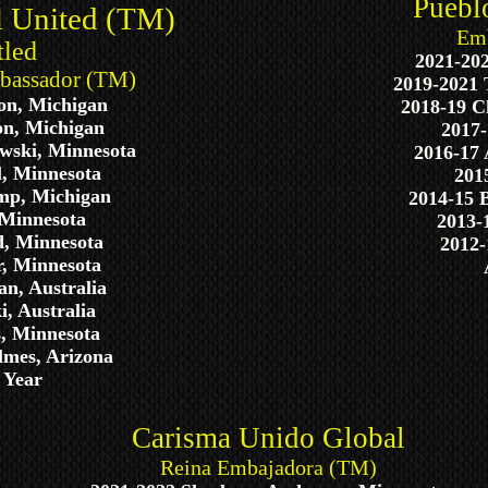
Puebl
l United (TM)
Emb
tled
2021-20
bassador (TM)
2019-2021 
ton, Michigan
2018-19 
on, Michigan
2017-
ewski, Minnesota
2016-17 
l, Minnesota
201
mp, Michigan
2014-15 
 Minnesota
2013-
, Minnesota
2012-
r, Minnesota
an, Australia
, Australia
, Minnesota
lmes, Arizona
 Year
Carisma Unido Global
Reina Embajadora (TM)