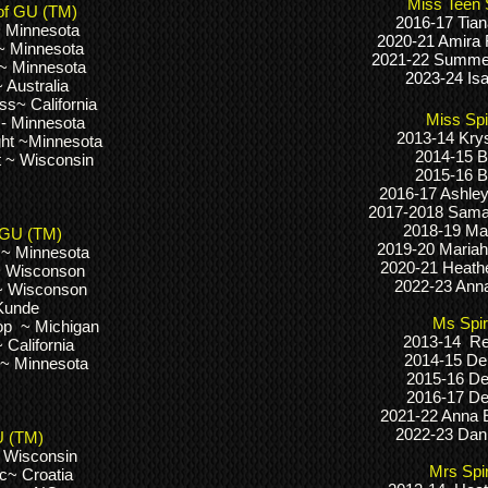
Miss Teen 
of GU (TM)
2016-17 Tiana
~ Minnesota
2020-21 Amira
l~ Minnesota
2021-22 Summe
~ Minnesota
2023-24 Isa
~ Australia
s~ California
Miss Spi
 - Minnesota
2013-14 Kry
ght ~Minnesota
2014-15 B
t ~ Wisconsin
2015-16 B
2016-17 Ashle
2017-2018 Saman
2018-19 Mar
 GU (TM)
2019-20 Mariah 
 ~ Minnesota
2020-21 Heathe
~ Wisconson
2022-23 Ann
 ~ Wisconson
Kunde
Ms Spir
op ~ Michigan
2013-14 R
 California
2014-15 Den
 ~ Minnesota
2015-16 De
2016-17 De
2021-22 Anna
2022-23 Dani
U (TM)
 Wisconsin
Mrs Spi
c~ Croatia