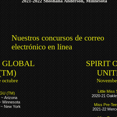
2021-2022 Shoshana Anderson, Minnesota
Nuestros concursos de correo
electrónico en línea
 GLOBAL
SPIRIT 
(TM)
UNIT
e octubre
November
Little Miss
f GU (TM)
2020-21 Oakle
 ~ Arizona
 ~ Minnesota
Miss Pre-Teen
n ~ New York
2021-22 Merce