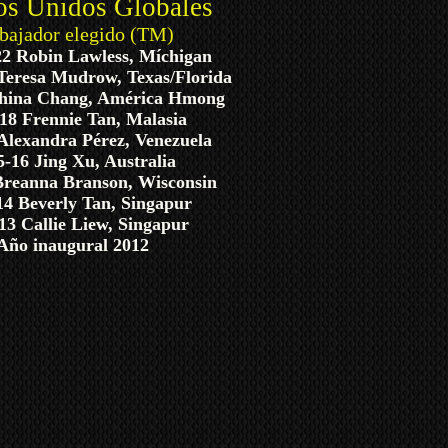
os Unidos Globales
ajador elegido (TM)
22 Robin Lawless, Míchigan
Teresa Mudrow, Texas/Florida
China Chang, América Hmong
18 Frennie Tan, Malasia
Alexandra Pérez, Venezuela
5-16 Jing Xu, Australia
Breanna Branson, Wisconsin
14 Beverly Tan, Singapur
13 Callie Liew, Singapur
Año inaugural 2012