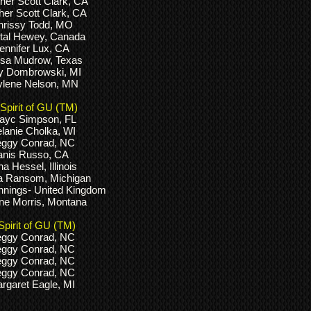
er Scott Clark, CA
er Scott Clark, CA
hrissy Todd, MO
tal Hewey, Canada
ennifer Lux, CA
esa Mudrow, Texas
y Dombrowski, MI
ylene Nelson, MN
Spirit of GU (TM)
ayc Simpson, FL
lanie Cholka, WI
eggy Conrad, NC
anis Russo, CA
a Hessel, Illinois
a Ransom, Michigan
nnings- United Kingdom
ne Morris, Montana
Spirit of GU (TM)
eggy Conrad, NC
eggy Conrad, NC
eggy Conrad, NC
eggy Conrad, NC
rgaret Eagle, MI