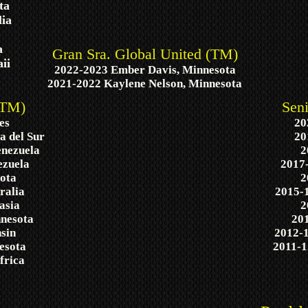
ota
lia
a
Gran Sra. Global United (TM)
ii
2022-2023 Ember Davis, Minnesota
2021-2022 Kaylene Nelson, Minnesota
(TM)
Sen
es
20
 del Sur
20
enezuela
2
ezuela
2017-
sota
2
ralia
2015-1
asia
2
nesota
201
sin
2012-1
esota
2011-1
frica