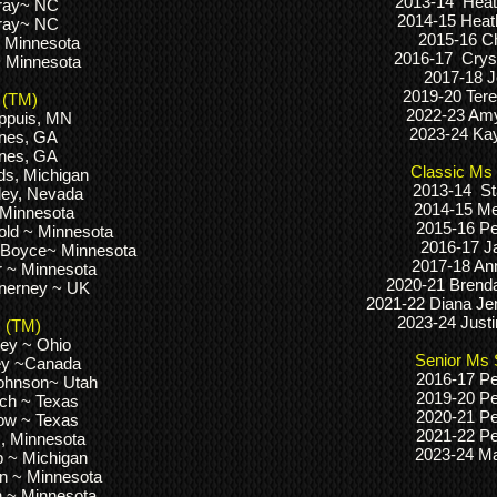
2013-14 Heath
Gray~ NC
2014-15 Heath
Gray~ NC
2015-16 C
 Minnesota
2016-17 Crys
~ Minnesota
2017-18 J
2019-20 Ter
 (TM)
2022-23 Am
appuis, MN
2023-24 Ka
ones, GA
ones, GA
Classic Ms 
s, Michigan
2013-14 St
ley, Nevada
2014-15 Me
 Minnesota
2015-16 P
old ~ Minnesota
2016-17 J
-Boyce~ Minnesota
2017-18 Ann
 ~ Minnesota
2020-21 Brend
nerney ~ UK
2021-22 Diana Je
2023-24 Justi
U (TM)
ey ~ Ohio
Senior Ms 
ey ~Canada
2016-17 P
Johnson~ Utah
2019-20 P
tch ~ Texas
2020-21 P
ow ~ Texas
2021-22 P
, Minnesota
2023-24 Ma
 ~ Michigan
n ~ Minnesota
n ~ Minnesota