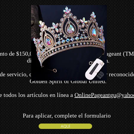
nto de $150,00 al concurso Global United Pageant (TM
divisiones de edad que califiquen.
de servicio, que haya ido más allá, podrá ser reconocido 
Golden Spirit of Global United.
e todos los artículos en línea a
OnlinePageantgu@yaho
Para aplicar, complete el formulario
AQUÍ