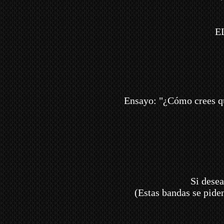
E
Ensayo: "¿Cómo crees qu
Si dese
(Estas bandas se pide