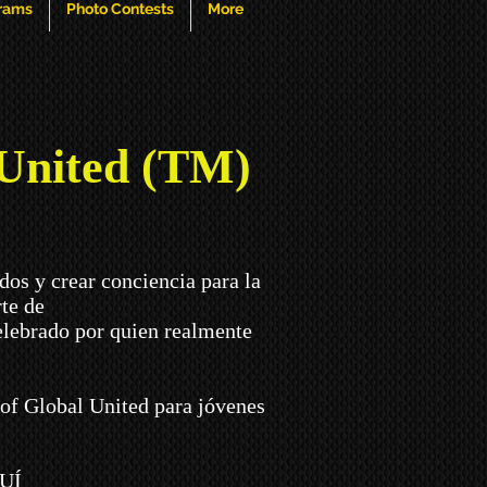
grams
Photo Contests
More
 United (TM)
os y crear conciencia para la
te de
elebrado por quien realmente
 of Global United para jóvenes
UÍ