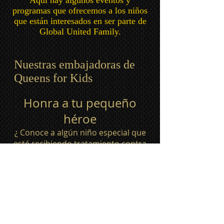
Aquí hay algunos eventos y
programas que ofrecemos a los niños
que están interesados en ser parte de
Global United Family.
Nuestras embajadoras de
Queens for Kids
Honra a tu pequeño
héroe
¿
Conoce a algún niño especial que
esté recibiendo tratamiento contra
el cáncer u otra enfermedad o
afección grave? Nos encantaría
honrarlos como Príncipe/Princesa
Unido Global. Consulta nuestra
información
AQUÍ