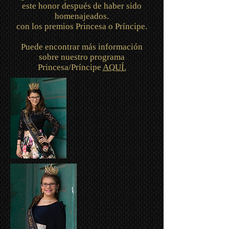
este honor después de haber sido
homenajeados.
con los premios Princesa o Príncipe.
Puede encontrar más información
sobre nuestro programa
Princesa/Príncipe
AQUÍ.