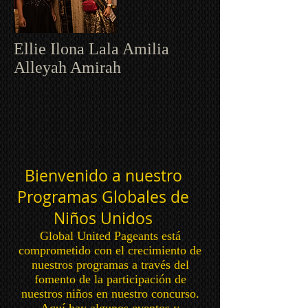
Ellie Ilona Lala Amilia
Alleyah Amirah
Bienvenido a nuestro
Programas Globales de
Niños Unidos
Global United Pageants está
comprometido con el crecimiento de
nuestros programas a través del
fomento de la participación de
nuestros niños en nuestro concurso.