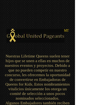
MT
Nuestras Lifetime Queens suelen tener
hijos que se unen a ellas en muchos de
nuestros eventos y proyectos. Debido a
que no pueden competir en nuestro
concurso, les ofrecemos la oportunidad
de convertirse en Embajadoras de
Queens for Kids. Estos nombramientos
vitalicios únicamente los otorga un
comité de selección a unos pocos
nominados seleccionados.
Algunos Embajadores también reciben